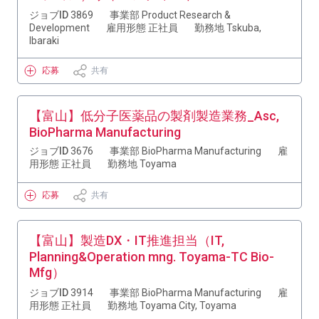
ジョブID
3869
事業部
Product Research &
Development
雇用形態
正社員
勤務地
Tskuba,
Ibaraki
応募
共有
【富山】低分子医薬品の製剤製造業務_Asc,
BioPharma Manufacturing
ジョブID
3676
事業部
BioPharma Manufacturing
雇
用形態
正社員
勤務地
Toyama
応募
共有
【富山】製造DX・IT推進担当（IT,
Planning&Operation mng. Toyama-TC Bio-
Mfg）
ジョブID
3914
事業部
BioPharma Manufacturing
雇
用形態
正社員
勤務地
Toyama City, Toyama