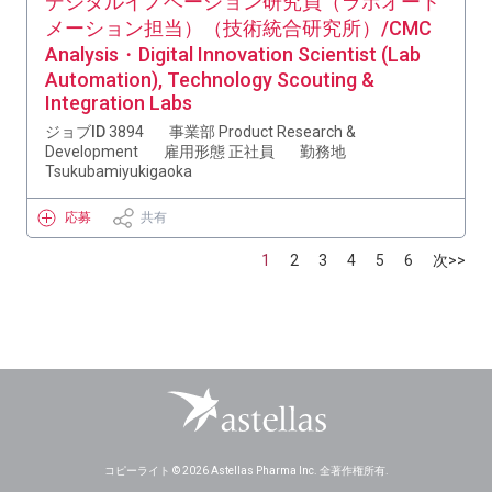
デジタルイノベーション研究員（ラボオート
メーション担当）（技術統合研究所）/CMC
Analysis・Digital Innovation Scientist (Lab
Automation), Technology Scouting &
Integration Labs
ジョブID
3894
事業部
Product Research &
Development
雇用形態
正社員
勤務地
Tsukubamiyukigaoka
応募
共有
1
2
3
4
5
6
次>>
コピーライト © 2026 Astellas Pharma Inc. 全著作権所有.