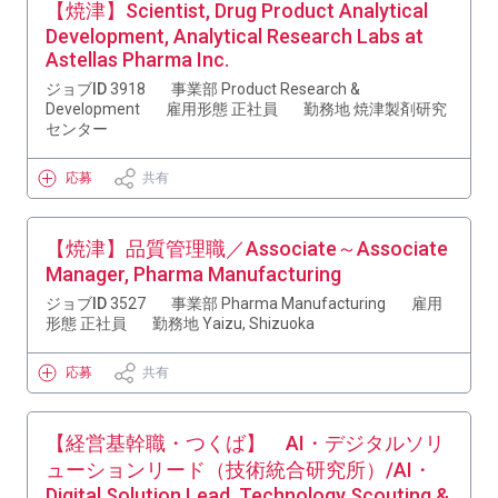
【焼津】Scientist, Drug Product Analytical
Development, Analytical Research Labs at
Astellas Pharma Inc.
ジョブID
3918
事業部
Product Research &
Development
雇用形態
正社員
勤務地
焼津製剤研究
センター
応募
共有
【焼津】品質管理職／Associate～Associate
Manager, Pharma Manufacturing
ジョブID
3527
事業部
Pharma Manufacturing
雇用
形態
正社員
勤務地
Yaizu, Shizuoka
応募
共有
【経営基幹職・つくば】 AI・デジタルソリ
ューションリード（技術統合研究所）/AI・
Digital Solution Lead, Technology Scouting &