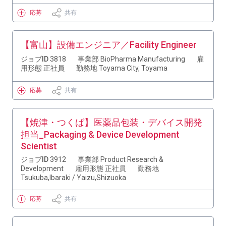
応募
共有
【富山】設備エンジニア／Facility Engineer
ジョブID
3818
事業部
BioPharma Manufacturing
雇
用形態
正社員
勤務地
Toyama City, Toyama
応募
共有
【焼津・つくば】医薬品包装・デバイス開発
担当_Packaging & Device Development
Scientist
ジョブID
3912
事業部
Product Research &
Development
雇用形態
正社員
勤務地
Tsukuba,Ibaraki / Yaizu,Shizuoka
応募
共有