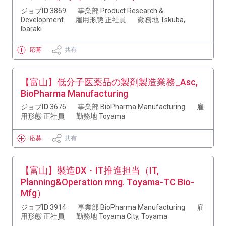
ジョブID
3869
事業部
Product Research &
Development
雇用形態
正社員
勤務地
Tskuba,
Ibaraki
応募
共有
【富山】低分子医薬品の製剤製造業務_Asc,
BioPharma Manufacturing
ジョブID
3676
事業部
BioPharma Manufacturing
雇
用形態
正社員
勤務地
Toyama
応募
共有
【富山】製造DX・IT推進担当（IT,
Planning&Operation mng. Toyama-TC Bio-
Mfg）
ジョブID
3914
事業部
BioPharma Manufacturing
雇
用形態
正社員
勤務地
Toyama City, Toyama