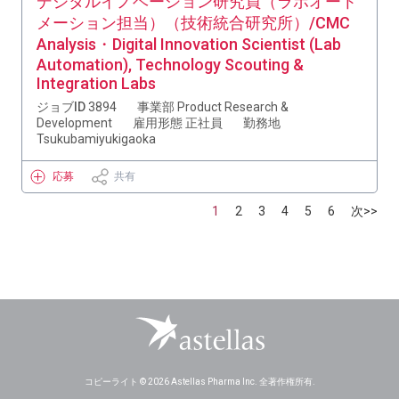
デジタルイノベーション研究員（ラボオート
メーション担当）（技術統合研究所）/CMC
Analysis・Digital Innovation Scientist (Lab
Automation), Technology Scouting &
Integration Labs
ジョブID
3894
事業部
Product Research &
Development
雇用形態
正社員
勤務地
Tsukubamiyukigaoka
応募
共有
1
2
3
4
5
6
次>>
コピーライト © 2026 Astellas Pharma Inc. 全著作権所有.