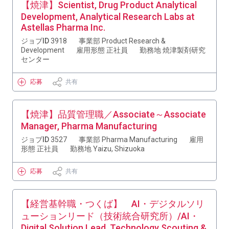
【焼津】Scientist, Drug Product Analytical
Development, Analytical Research Labs at
Astellas Pharma Inc.
ジョブID
3918
事業部
Product Research &
Development
雇用形態
正社員
勤務地
焼津製剤研究
センター
応募
共有
【焼津】品質管理職／Associate～Associate
Manager, Pharma Manufacturing
ジョブID
3527
事業部
Pharma Manufacturing
雇用
形態
正社員
勤務地
Yaizu, Shizuoka
応募
共有
【経営基幹職・つくば】 AI・デジタルソリ
ューションリード（技術統合研究所）/AI・
Digital Solution Lead, Technology Scouting &