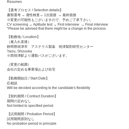
Resumes
【選考プロセス / Selection details】
書類選考 → 適性検査→ 1次面接 → 最終面接
※変更の可能性もございますので、予めご了承下さい。
CV screening → Aptitude test → First interview → Final interview
*Please be advised that there might be a change in the process.
【勤務地 / Location】
（雇入れ直後）
静岡県焼津市 アステラス製薬 焼津製剤研究センター
Yaizu, Shizuoka
※西焼津駅より通勤バスがございます。
（変更の範囲）
会社の定める事業場および自宅
【勤務開始日 / Start Date】
応相談
Will be decided according to the candidate's flexibility
【契約期間 / Contract Duration】
期間の定めなし
Not limited to specified period
【試用期間 / Probation Period】
試用期間原則なし
No probation period in principle