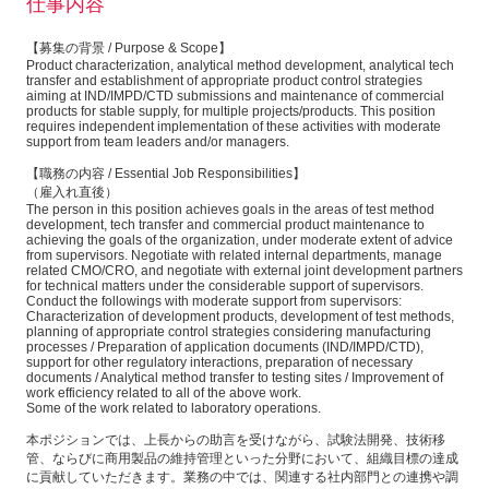
仕事内容
【募集の背景 / Purpose & Scope】
Product characterization, analytical method development, analytical tech
transfer and establishment of appropriate product control strategies
aiming at IND/IMPD/CTD submissions and maintenance of commercial
products for stable supply, for multiple projects/products. This position
requires independent implementation of these activities with moderate
support from team leaders and/or managers.
【職務の内容 / Essential Job Responsibilities】
（雇入れ直後）
The person in this position achieves goals in the areas of test method
development, tech transfer and commercial product maintenance to
achieving the goals of the organization, under moderate extent of advice
from supervisors. Negotiate with related internal departments, manage
related CMO/CRO, and negotiate with external joint development partners
for technical matters under the considerable support of supervisors.
Conduct the followings with moderate support from supervisors:
Characterization of development products, development of test methods,
planning of appropriate control strategies considering manufacturing
processes / Preparation of application documents (IND/IMPD/CTD),
support for other regulatory interactions, preparation of necessary
documents / Analytical method transfer to testing sites / Improvement of
work efficiency related to all of the above work.
Some of the work related to laboratory operations.
本ポジションでは、上長からの助言を受けながら、試験法開発、技術移
管、ならびに商用製品の維持管理といった分野において、組織目標の達成
に貢献していただきます。業務の中では、関連する社内部門との連携や調