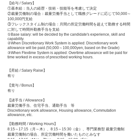
【給与 / Salary】
①基本給：当人の経歴・技術・技能等を考慮して決定
②裁量労働制の場合：裁量労働手当として職務グレードに応じて50,000～
100,000円支給
③フレックスタイム制の場合：月間の所定労働時間を超えて勤務する時間
に対して時間外勤務手当を支給
①Base salary: will be decided by the candidate's experience, skill and
capability.
②When Discretionary Work System is applied: Discretionary work
allowance will be paid.(50,000～100,000yen, based on the Grade)
③When Flextime System is applied: Overtime allowance will be paid for
time worked in excess of prescribed working hours.
【昇給 / Salary Raise】
有り
【賞与 / Bonus】
有り
【諸手当 / Allowance】
裁量労働手当、住宅手当、通勤手当 等
Discretionary work allowance, Housing allowance, Commutation
allowance, etc.
【勤務時間 / Working Hours】
8:15～17:15（月～木）、8:15～15:30（金）、専門業務型 裁量労働制
裁量労働制の場合、所定労働時間を働いたものとみなす