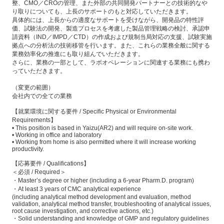
整、CMO／CROの管理、また外部の共同開発パートナーとの技術的なや
り取りについても、上長のサポートのもと対応していただきます。
具体的には、上長からの適度なサポートを受けながら、開発品の特性評
価、試験法の開発、製造プロセスを考慮した製品管理戦略の検討、承認申
請資料（IND／IMPD／CTD）の作成および規制当局対応の支援、試験実施
拠点への分析法の技術移管を行います。また、これらの業務全般に関する
業務効率化の推進にも取り組んでいただきます。
さらに、業務の一部として、ラボオペレーションに関連する業務にも携わ
っていただきます。
（変更の範囲）
会社内での全ての業務
【就業環境に関する要件 / Specific Physical or Environmental
Requirements】
• This position is based in Yaizu(AR2) and will require on-site work.
• Working in office and laboratory
• Working from home is also permitted where it will increase working
productivity.
【応募要件 / Qualifications】
＜必須 / Required＞
・Master’s degree or higher (including a 6-year Pharm.D. program)
・At least 3 years of CMC analytical experience
(including analytical method development and evaluation, method
validation, analytical method transfer, troubleshooting of analytical issues,
root cause investigation, and corrective actions, etc.)
・Solid understanding and knowledge of GMP and regulatory guidelines