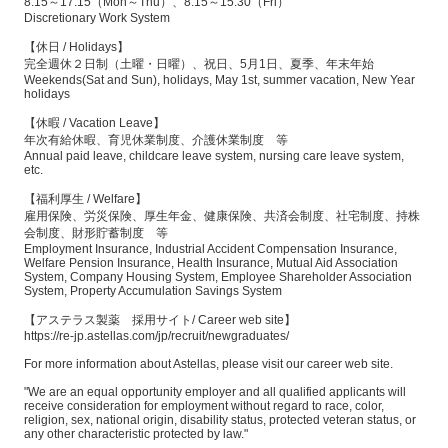
8:15～17:15（Mon～Thu）、8:15～15:30（Fri）
Discretionary Work System
【休日 / Holidays】
完全週休２日制（土曜・日曜）、祝日、5月1日、夏季、年末年始
Weekends(Sat and Sun), holidays, May 1st, summer vacation, New Year
holidays
【休暇 / Vacation Leave】
年次有給休暇、育児休業制度、介護休業制度 等
Annual paid leave, childcare leave system, nursing care leave system,
etc.
【福利厚生 / Welfare】
雇用保険、労災保険、厚生年金、健康保険、共済会制度、社宅制度、持株
会制度、財形貯蓄制度 等
Employment Insurance, Industrial Accident Compensation Insurance,
Welfare Pension Insurance, Health Insurance, Mutual Aid Association
System, Company Housing System, Employee Shareholder Association
System, Property Accumulation Savings System
【アステラス製薬 採用サイト/ Career web site】
https://re-jp.astellas.com/jp/recruit/newgraduates/
For more information about Astellas, please visit our career web site.
"We are an equal opportunity employer and all qualified applicants will
receive consideration for employment without regard to race, color,
religion, sex, national origin, disability status, protected veteran status, or
any other characteristic protected by law."