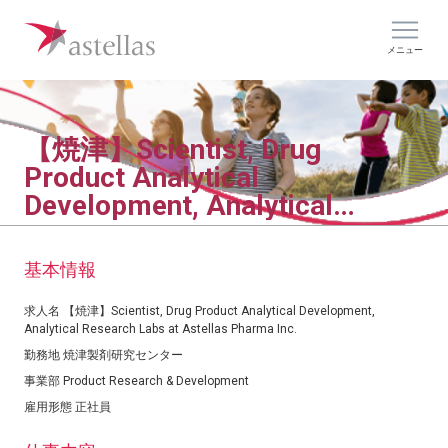
メニュー
【焼津】Scientist, Drug
Product Analytical
Development, Analytical
Research Labs at Astellas
Pharma Inc.
基本情報
求人名
【焼津】Scientist, Drug Product Analytical Development,
Analytical Research Labs at Astellas Pharma Inc.
勤務地
焼津製剤研究センター
事業部
Product Research & Development
雇用形態
正社員