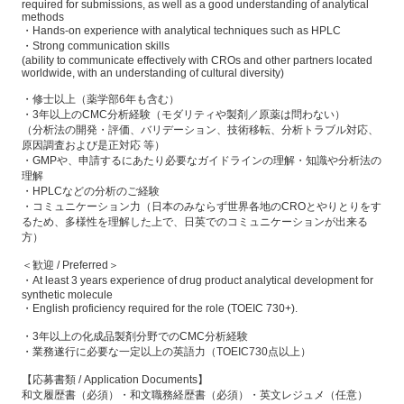
required for submissions, as well as a good understanding of analytical
methods
・Hands-on experience with analytical techniques such as HPLC
・Strong communication skills
(ability to communicate effectively with CROs and other partners located
worldwide, with an understanding of cultural diversity)
・修士以上（薬学部6年も含む）
・3年以上のCMC分析経験（モダリティや製剤／原薬は問わない）
（分析法の開発・評価、バリデーション、技術移転、分析トラブル対応、
原因調査および是正対応 等）
・GMPや、申請するにあたり必要なガイドラインの理解・知識や分析法の
理解
・HPLCなどの分析のご経験
・コミュニケーション力（日本のみならず世界各地のCROとやりとりをす
るため、多様性を理解した上で、日英でのコミュニケーションが出来る
方）
＜歓迎 / Preferred＞
・At least 3 years experience of drug product analytical development for
synthetic molecule
・English proficiency required for the role (TOEIC 730+).
・3年以上の化成品製剤分野でのCMC分析経験
・業務遂行に必要な一定以上の英語力（TOEIC730点以上）
【応募書類 / Application Documents】
和文履歴書（必須）・和文職務経歴書（必須）・英文レジュメ（任意）