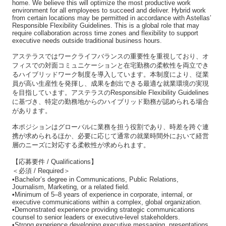
home. We believe this will optimize the most productive work
environment for all employees to succeed and deliver. Hybrid work
from certain locations may be permitted in accordance with Astellas’
Responsible Flexibility Guidelines. This is a global role that may
require collaboration across time zones and flexibility to support
executive needs outside traditional business hours.
アステラスではワークライフバランスの重要性を重視しており、オ
フィスでの対面コミュニケーションと在宅勤務の柔軟性を両立でき
るハイブリッドワーク制度を導入しています。本制度により、従業
員が高い生産性を発揮し、成果を創出できる最適な就業環境の実現
を目指しています。アステラスのResponsible Flexibility Guidelines
に基づき、特定の勤務地からのハイブリッド勤務が認められる場合
があります。
本ポジションはグローバルに業務を担う役割であり、時差を跨ぐ連
携が求められるほか、必要に応じて通常の就業時間外において経営
層のニーズに対応する柔軟性が求められます。
【応募要件 / Qualifications】
＜必須 / Required＞
•Bachelor’s degree in Communications, Public Relations,
Journalism, Marketing, or a related field.
•Minimum of 5–8 years of experience in corporate, internal, or
executive communications within a complex, global organization.
•Demonstrated experience providing strategic communications
counsel to senior leaders or executive-level stakeholders.
•Strong experience developing executive messaging, presentations,