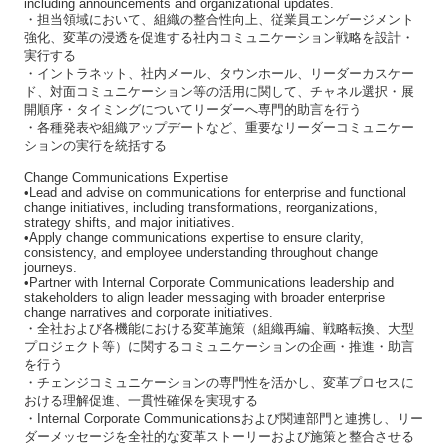
including announcements and organizational updates.
・担当領域において、組織の整合性向上、従業員エンゲージメント
強化、変革の浸透を促進する社内コミュニケーション戦略を設計・
実行する
・イントラネット、社内メール、タウンホール、リーダーカスケー
ド、対面コミュニケーション等の活用に関して、チャネル選択・展
開順序・タイミングについてリーダーへ専門的助言を行う
・各種発表や組織アップデートなど、重要なリーダーコミュニケー
ションの実行を統括する
Change Communications Expertise
•Lead and advise on communications for enterprise and functional
change initiatives, including transformations, reorganizations,
strategy shifts, and major initiatives.
•Apply change communications expertise to ensure clarity,
consistency, and employee understanding throughout change
journeys.
•Partner with Internal Corporate Communications leadership and
stakeholders to align leader messaging with broader enterprise
change narratives and corporate initiatives.
・全社および各機能における変革施策（組織再編、戦略転換、大型
プロジェクト等）に関するコミュニケーションの企画・推進・助言
を行う
・チェンジコミュニケーションの専門性を活かし、変革プロセスに
おける理解促進、一貫性確保を実現する
・Internal Corporate Communicationsおよび関連部門と連携し、リー
ダーメッセージを全社的な変革ストーリーおよび施策と整合させる