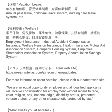
【休暇 / Vacation Leave】
年次有給休暇、育児休業制度、介護休業制度 等
Annual paid leave, childcare leave system, nursing care leave
system, etc.
【福利厚生 / Welfare】
雇用保険、労災保険、厚生年金、健康保険、共済会制度、社宅制
度、持株会制度、財形貯蓄制度 等
Employment Insurance, Industrial Accident Compensation
Insurance, Welfare Pension Insurance, Health Insurance, Mutual Aid
Association System, Company Housing System, Employee
Shareholder Association System, Property Accumulation Savings
System
【アステラス製薬 採用サイト/ Career web site】
https://re-jp.astellas.com/jp/recruit/newgraduates/
For more information about Astellas, please visit our career web site.
"We are an equal opportunity employer and all qualified applicants
will receive consideration for employment without regard to race,
color, religion, sex, national origin, disability status, protected
veteran status, or any other characteristic protected by law."
【What awaits you at Astellas? 】