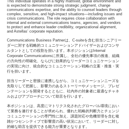
This individual operates in a highly matrixed, global environment and
is expected to demonstrate strong strategic judgment, change
communications expertise, and the ability to counsel leaders through
complex, sensitive, and high-impact situations—including issues and
crisis communications. The role requires close collaboration with
internal and external communications teams, agencies, and vendors
to protect and enhance leader credibility, organizational alignment,
and Astellas’ corporate reputation.
Communications Business Partnerは、C-suiteを含む担当シニアリー
ダーに対する戦略的コミュニケーションアドバイザーおよびコンサ
ルタントとしての役割を担います。本ポジションはInternal
Corporate Communicationsに所属し、全社の優先事項の推進、組織
の方向性の明確化、ならびに効果的なリーダーコミュニケーション
の実現に向け、統合的なコミュニケーション戦略の立案・推進・実
行を担います。
担当リーダーと密接に連携しながら、コミュニケーションニーズを
先取りして把握し、影響力のあるストーリーやメッセージ、プレゼ
ンテーションを開発するとともに、社内外の対象者に最適なチャネ
ルおよびアプローチについて助言を行います。
本ポジションは、高度にマトリクス化されたグローバル環境におい
て業務を遂行することが求められ、優れた戦略的判断力とチェンジ
コミュニケーションの専門性に加え、課題対応や危機管理を含む複
雑かつセンシティブで影響度の高い状況において、リーダーに対し
的確な助言を提供できる能力が重要となります。