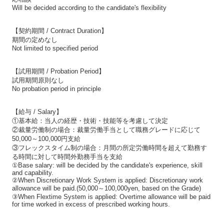
Will be decided according to the candidate's flexibility
【契約期間 / Contract Duration】
期間の定めなし
Not limited to specified period
【試用期間 / Probation Period】
試用期間原則なし
No probation period in principle
【給与 / Salary】
①基本給：当人の経歴・技術・技能等を考慮して決定
②裁量労働制の場合：裁量労働手当として職務グレードに応じて
50,000～100,000円支給
③フレックスタイム制の場合：月間の所定労働時間を超えて勤務す
る時間に対して時間外勤務手当を支給
①Base salary: will be decided by the candidate's experience, skill
and capability.
②When Discretionary Work System is applied: Discretionary work
allowance will be paid.(50,000～100,000yen, based on the Grade)
③When Flextime System is applied: Overtime allowance will be paid
for time worked in excess of prescribed working hours.