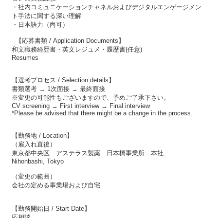
・社内コミュニケーションチャネルおよびデジタルエンゲージメン
ト手法に関する深い理解
・日本語力（尚可）
【応募書類 / Application Documents】
和文職務経歴書・英文レジュメ・履歴書(任意)
Resumes
【選考プロセス / Selection details】
書類選考 → 1次面接 → 最終面接
※変更の可能性もございますので、予めご了承下さい。
CV screening → First interview → Final interview
*Please be advised that there might be a change in the process.
【勤務地 / Location】
（雇入れ直後）
東京都中央区 アステラス製薬 日本橋事業所 本社
Nihonbashi, Tokyo
（変更の範囲）
会社の定める事業場および自宅
【勤務開始日 / Start Date】
応相談