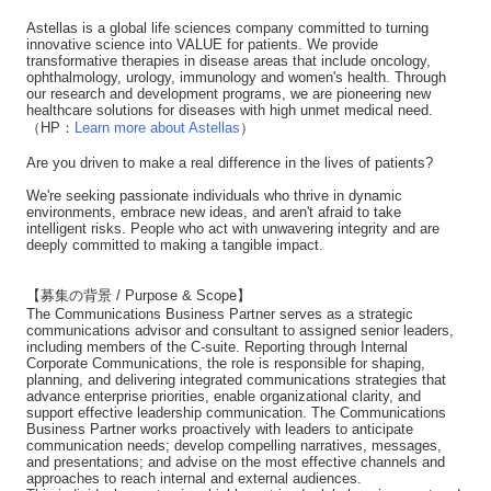
Astellas is a global life sciences company committed to turning
innovative science into VALUE for patients. We provide
transformative therapies in disease areas that include oncology,
ophthalmology, urology, immunology and women's health. Through
our research and development programs, we are pioneering new
healthcare solutions for diseases with high unmet medical need.
（HP：
Learn more about Astellas
）
Are you driven to make a real difference in the lives of patients?
We're seeking passionate individuals who thrive in dynamic
environments, embrace new ideas, and aren't afraid to take
intelligent risks. People who act with unwavering integrity and are
deeply committed to making a tangible impact.
【募集の背景 / Purpose & Scope】
The Communications Business Partner serves as a strategic
communications advisor and consultant to assigned senior leaders,
including members of the C-suite. Reporting through Internal
Corporate Communications, the role is responsible for shaping,
planning, and delivering integrated communications strategies that
advance enterprise priorities, enable organizational clarity, and
support effective leadership communication. The Communications
Business Partner works proactively with leaders to anticipate
communication needs; develop compelling narratives, messages,
and presentations; and advise on the most effective channels and
approaches to reach internal and external audiences.