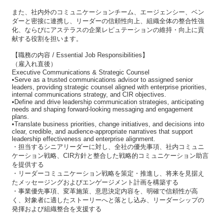
また、社内外のコミュニケーションチーム、エージェンシー、ベン
ダーと密接に連携し、リーダーの信頼性向上、組織全体の整合性強
化、ならびにアステラスの企業レピュテーションの維持・向上に貢
献する役割を担います。
【職務の内容 / Essential Job Responsibilities】
（雇入れ直後）
Executive Communications & Strategic Counsel
•Serve as a trusted communications advisor to assigned senior
leaders, providing strategic counsel aligned with enterprise priorities,
internal communications strategy, and CIR objectives.
•Define and drive leadership communication strategies, anticipating
needs and shaping forward-looking messaging and engagement
plans.
•Translate business priorities, change initiatives, and decisions into
clear, credible, and audience-appropriate narratives that support
leadership effectiveness and enterprise alignment.
・担当するシニアリーダーに対し、全社の優先事項、社内コミュニ
ケーション戦略、CIR方針と整合した戦略的コミュニケーション助言
を提供する
・リーダーコミュニケーション戦略を策定・推進し、将来を見据え
たメッセージングおよびエンゲージメント計画を構築する
・事業優先事項、変革施策、意思決定内容を、明確で信頼性が高
く、対象者に適したストーリーへと落とし込み、リーダーシップの
発揮および組織整合を支援する