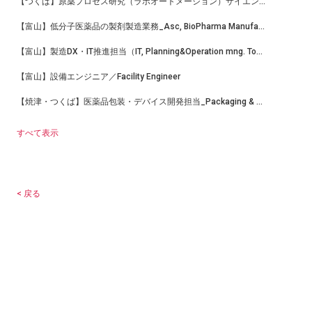
【つくば】原薬プロセス研究（ラボオートメーション）サイエンティスト
【富山】低分子医薬品の製剤製造業務_Asc, BioPharma Manufacturing
【富山】製造DX・IT推進担当（IT, Planning&Operation mng. Toyama-TC Bio-Mfg）
【富山】設備エンジニア／Facility Engineer
【焼津・つくば】医薬品包装・デバイス開発担当_Packaging & Device Development Scientist
すべて表示
< 戻る