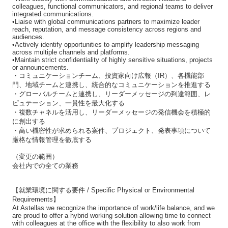
colleagues, functional communicators, and regional teams to deliver
integrated communications.
•Liaise with global communications partners to maximize leader
reach, reputation, and message consistency across regions and
audiences.
•Actively identify opportunities to amplify leadership messaging
across multiple channels and platforms.
•Maintain strict confidentiality of highly sensitive situations, projects
or announcements.
・コミュニケーションチーム、投資家向け広報（IR）、各機能部
門、地域チームと連携し、統合的なコミュニケーションを推進する
・グローバルチームと連携し、リーダーメッセージの到達範囲、レ
ピュテーション、一貫性を最大化する
・複数チャネルを活用し、リーダーメッセージの発信機会を積極的
に創出する
・高い機密性が求められる案件、プロジェクト、発表事項について
厳格な情報管理を徹底する
（変更の範囲）
会社内での全ての業務
【就業環境に関する要件 / Specific Physical or Environmental
Requirements】
At Astellas we recognize the importance of work/life balance, and we
are proud to offer a hybrid working solution allowing time to connect
with colleagues at the office with the flexibility to also work from