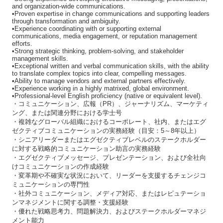
and organization-wide communications.
•Proven expertise in change communications and supporting leaders
through transformation and ambiguity.
•Experience coordinating with or supporting external
communications, media engagement, or reputation management
efforts.
•Strong strategic thinking, problem-solving, and stakeholder
management skills.
•Exceptional written and verbal communication skills, with the ability
to translate complex topics into clear, compelling messages.
•Ability to manage vendors and external partners effectively.
•Experience working in a highly matrixed, global environment.
•Professional-level English proficiency (native or equivalent level).
・コミュニケーション、広報（PR）、ジャーナリズム、マーケティ
ング、または関連分野における学士号
・複雑なグローバル組織におけるコーポレート、社内、またはエグ
ゼクティブコミュニケーションの実務経験（目安：5～8年以上）
・シニアリーダーまたはエグゼクティブレベルのステークホルダー
に対する戦略的コミュニケーション助言の実務経験
・エグゼクティブメッセージ、プレゼンテーション、および全社向
けコミュニケーションの作成経験
・変革期や不確実な状況において、リーダーを支援するチェンジコ
ミュニケーションの専門性
・社外コミュニケーション、メディア対応、またはレピュテーショ
ンマネジメントに関する調整・支援経験
・優れた戦略思考力、問題解決力、およびステークホルダーマネジ
メント能力