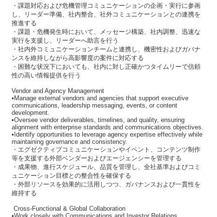
・課題対応および危機管理コミュニケーションの企画・実行に参画
し、リーダー準備、社内整合、社外コミュニケーションとの連携を
推進する
・課題・危機発生時において、メッセージ構築、社内調整、迅速な
実行を支援し、リーダーへ助言を行う
・社内外コミュニケーションチームと連携し、機密性およびガバナ
ンスを維持しながら高影響度の案件に対応する
・困難な状況下においても、社内に対し正確かつタイムリーで信頼
性の高い情報提供を行う
Vendor and Agency Management
•Manage external vendors and agencies that support executive
communications, leadership messaging, events, or content
development.
•Oversee vendor deliverables, timelines, and quality, ensuring
alignment with enterprise standards and communications objectives.
•Identify opportunities to leverage agency expertise effectively while
maintaining governance and consistency.
・エグゼクティブコミュニケーションやイベント、コンテンツ制作
等を支援する外部ベンダーおよびエージェンシーを管理する
・成果物、進行スケジュール、品質を管理し、全社基準およびコミ
ュニケーション目標との整合性を確保する
・外部リソースを効果的に活用しつつ、ガバナンスおよび一貫性を
維持する
Cross-Functional & Global Collaboration
•Work closely with Communications and Investor Relations