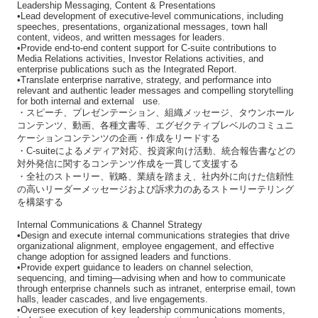
Leadership Messaging, Content & Presentations
•Lead development of executive-level communications, including
speeches, presentations, organizational messages, town hall
content, videos, and written messages for leaders.
•Provide end-to-end content support for C-suite contributions to
Media Relations activities, Investor Relations activities, and
enterprise publications such as the Integrated Report.
•Translate enterprise narrative, strategy, and performance into
relevant and authentic leader messages and compelling storytelling
for both internal and external use.
・スピーチ、プレゼンテーション、組織メッセージ、タウンホール
コンテンツ、動画、各種文書等、エグゼクティブレベルのコミュニ
ケーションコンテンツの企画・作成をリードする
・C-suiteによるメディア対応、投資家向け活動、統合報告書などの
対外発信に関するコンテンツ作成を一貫して支援する
・全社のストーリー、戦略、業績を踏まえ、社内外に向けた信頼性
の高いリーダーメッセージおよび訴求力のあるストーリーテリング
を構築する
Internal Communications & Channel Strategy
•Design and execute internal communications strategies that drive
organizational alignment, employee engagement, and effective
change adoption for assigned leaders and functions.
•Provide expert guidance to leaders on channel selection,
sequencing, and timing—advising when and how to communicate
through enterprise channels such as intranet, enterprise email, town
halls, leader cascades, and live engagements.
•Oversee execution of key leadership communications moments,