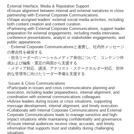
External Interface, Media & Reputation Support
•Ensure alignment between internal and external narratives in close
partnership with External Corporate Communications.
•Shape assigned leaders’ external social media activities, including
both content creation and content curation.
•Partnering with External Corporate Communications, support leader
preparation for external engagements, including media interviews,
conference presentations, analyst or stakeholder engagements, and
public appearances.
・External Corporate Communicationsと連携し、社内外メッセージ
の整合性を確保する
・担当リーダーのソーシャルメディア発信について、コンテンツ作
成および編集・選定の両面から支援する
・メディア対応、講演、アナリスト・ステークホルダー対応、対外
的な登壇等に向けたリーダー準備を支援する
Issues & Crisis Communications
•Participate in issues and crisis communications planning and
execution, including leader preparedness, internal alignment, and
coordination with external communications colleagues.
•Advise leaders during issues or crisis situations, supporting
message development, internal alignment, and timely execution.
•Collaborate with Internal Corporate Communications and External
Corporate Communications leads to manage sensitive and high-
impact situations while maintaining confidentiality and governance.
•Ensure internal audiences receive clear, accurate, and timely
information that supports trust and stability during challenging
situations.