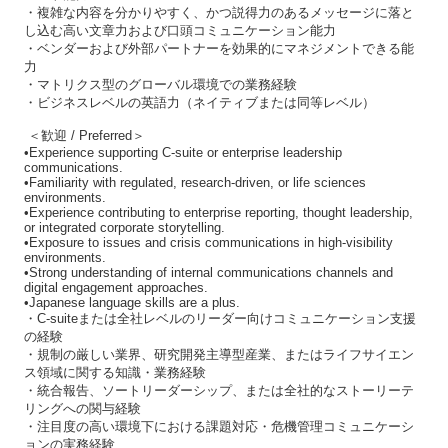
・複雑な内容を分かりやすく、かつ説得力のあるメッセージに落と
し込む高い文章力および口頭コミュニケーション能力
・ベンダーおよび外部パートナーを効果的にマネジメントできる能
力
・マトリクス型のグローバル環境での業務経験
・ビジネスレベルの英語力（ネイティブまたは同等レベル）
＜歓迎 / Preferred＞
•Experience supporting C-suite or enterprise leadership
communications.
•Familiarity with regulated, research-driven, or life sciences
environments.
•Experience contributing to enterprise reporting, thought leadership,
or integrated corporate storytelling.
•Exposure to issues and crisis communications in high-visibility
environments.
•Strong understanding of internal communications channels and
digital engagement approaches.
•Japanese language skills are a plus.
・C-suiteまたは全社レベルのリーダー向けコミュニケーション支援
の経験
・規制の厳しい業界、研究開発主導型産業、またはライフサイエン
ス領域に関する知識・業務経験
・統合報告、ソートリーダーシップ、または全社的なストーリーテ
リングへの関与経験
・注目度の高い環境下における課題対応・危機管理コミュニケーシ
ョンの実務経験