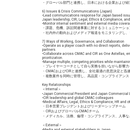
・グローバル部門と連携し、日本における企業および
6) Issues & Crisis Communications (Japan)
•Lead communications response for Japan based issues, 
Japan leadership, CIR, Legal, Ethics & Compliance, a
•Monitor internal sentiment and external media cover
・課題、危機、訴訟関連事案に対するコミュニケーショ
・社内外の動向およびメディア報道をモニタリングし、
7) Ways of Working, Governance, and Collaboration
•Operate as a player coach with no direct reports, deli
partners.
•Collaborate across CMAC and CIR as One Astellas, ensu
prioritization.
•Manage multiple, competing priorities while maintaini
・プレイヤーコーチとして自ら実務を担いながら影響力
・CMACおよびCIRと連携し、全社最適の意思決定と迅
・複数案件を同時に管理し、高品質・コンプライアン
Key Relationships
＜Internal＞
•Japan Commercial President and Japan Commercial 
•CIR leadership and global CMAC colleagues
•Medical Affairs, Legal, Ethics & Compliance, HR and o
・日本営業プレジデントおよびリーダーシップチーム
・CIRおよびグローバルCMACチーム
・メディカル、法務、倫理・コンプライアンス、人事な
＜External＞
•Media and external stakeholders in Japan