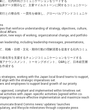
象に、社内外向けコミュニケーションをリードする
／臨床データ開示など、主要マイルストーンに関するコミュニケーシ
実行との整合性・一貫性を確保し、グローバルブランドコミュニケ
ons
s that reinforce understanding of strategy, objectives, culture,
ical Affairs.
tion, new ways of working, organizational change, and portfolio
an leadership, including leadership messages, presentations,
て、戦略・目標・文化・期待行動の理解浸透を促進する社内コミュ
の進化等を支援するチェンジコミュニケーションをリードする
種アナウンスメント、トーキングポイント、Q&Aなど、日本経営層
を作成する
strategies, working with the Japan local Brand teams to support,
 align with the strategic imperatives set.
s and employees to support brand growth of our priority
approved, compliant and implemented within timelines set.
 activities with Japan -specific activities (agreed within co-
ampaigns to ensure effective implementation and maximize reach
communicate Brand Comms news/ updates/ launches
gulatory, and lifecycle milestones through corporate press