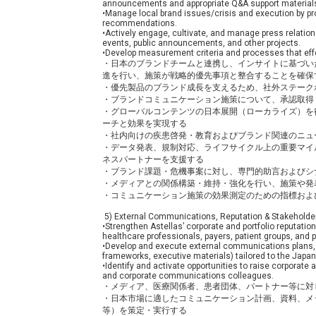
announcements and appropriate Q&A support material
•Manage local brand issues/crisis and execution by pr
recommendations.
•Actively engage, cultivate, and manage press relati
events, public announcements, and other projects.
•Develop measurement criteria and processes that ef
・日本のブランドチームと連携し、インサイトに基づい
進を行い、施策が戦略的優先事項と整合することを確保
・優先製品のブランド成長を支えるため、社外ステーク
・ブランドコミュニケーション施策について、承認取得
・グローバルコンテンツの日本展開（ローカライズ）を
ーチと効果を実現する
・社内向けの疾患啓発・教育およびブランド関連のニュ
・データ発表、規制対応、ライフサイクル上の重要マイ
ネスパートナーを支援する
・ブランド課題・危機事案に対し、専門的助言およびシ
・メディアとの関係構築・維持・強化を行い、施策や発
・コミュニケーション施策の効果測定のための指標およ
5) External Communications, Reputation & Stakehold
•Strengthen Astellas’ corporate and portfolio reputatio
healthcare professionals, payers, patient groups, and p
•Develop and execute external communications plans,
frameworks, executive materials) tailored to the Japa
•Identify and activate opportunities to raise corporate a
and corporate communications colleagues.
・メディア、医療関係者、患者団体、パートナー等に対
・日本市場に適したコミュニケーション計画、資料、メ
等）を策定・実行する