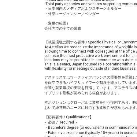
•Third party agencies and vendors supporting communi
・日本国内のメディアおよびステークホルダー
・外部エージェンシー／ベンダー
（変更の範囲）
会社内での全ての業務
【就業環境に関する要件 / Specific Physical or Environm
At Astellas we recognize the importance of work/life ba
allowing time to connect with colleagues at the office w
optimize the most productive work environment for all
locations may be permitted in accordance with Astellas'
This is a senior, Japan focused role operating within a
with flexibility for meetings outside standard busines
アステラスではワークライフバランスの重要性を重視し
を両立できるハイブリッドワーク制度を導入しています
最適な就業環境の実現を目指しています。アステラスのResponsi
イブリッド勤務が認められる場合があります。
本ポジションはグローバルに業務を担う役割であり、時
おいて経営層のニーズに対応する柔軟性が求められます
【応募要件 / Qualifications】
＜必須 / Required＞
・Bachelor’s degree (or equivalent) in communications, 
・Extensive experience (typically 15+ years) in corpora