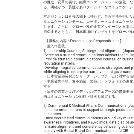
の推進、変革の実行、組織エンゲージメントの強化、な
る、明確かつ一貫性がありタイムリーなコミュニケーシ
本ポジションは直接の部下は持たず、自ら実務を担いな
ミュニケーションチーム、コーポレートコミュニケーシ
します。さらに、グローバルの企業メッセージと日本に
担保するとともに、日本市場のインサイトをグローバル
【職務の内容 / Essential Job Responsibilities】
（雇入れ直後）
1) Leadership Counsel, Strategy, and Alignment (Japan
•Serve as a trusted communications advisor to the J
•Provide strategic communications counsel on business p
reputation matters.
•Develop integrated communications strategies and pla
while aligning to enterprise narratives and governance
・日本営業部長およびリーダーシップチームに対する信
・事業優先事項、変革施策、製品ポートフォリオの進化
する
・日本の営業およびメディカルアフェアーズの優先事項
的コミュニケーション戦略・計画を策定する
2) Commercial & Medical Affairs Communications (Ja
•Lead communications to support strategic products and
audiences.
•Drive coordinated communications around key milest
awareness initiatives, and R&D/clinical data disclosur
•Ensure alignment and consistency between global co
closely with Global Brand Communications and CIR.