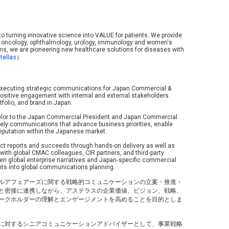
o turning innovative science into VALUE for patients. We provide
de oncology, ophthalmology, urology, immunology and women's
s, we are pioneering new healthcare solutions for diseases with
tellas
）
nd executing strategic communications for Japan Commercial &
e positive engagement with internal and external stakeholders
tfolio, and brand in Japan.
elor to the Japan Commercial President and Japan Commercial
mely communications that advance business priorities, enable
eputation within the Japanese market.
ect reports and succeeds through hands-on delivery as well as
with global CMAC colleagues, CIR partners, and third‑party
en global enterprise narratives and Japan‑specific commercial
hts into global communications planning.
ルアフェアーズに関する戦略的コミュニケーションの立案・推進・
と密接に連携しながら、アステラスの企業価値、ビジョン、戦略、
ークホルダーの理解とエンゲージメントを高めることを目的としま
に対するシニアコミュニケーションアドバイザーとして、事業戦略