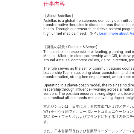
仕事内容
【About Astellas】
Astellas is a global life sciences company committed t
transformative therapies in disease areas that inclu
health. Through our research and development program
high unmet medical need. （HP：
Learn more about As
【募集の背景 / Purpose & Scope】
This position is responsible for leading, planning, a
Medical Affairs, in close partnership with CIR, to driv
around Astellas’ corporate values, vision, direction, por
The role serves as the senior communications couns
Leadership Team, supporting clear, consistent, and ti
transformation, strengthen engagement, and protect r
Operating in a player‑coach model, the role has no dir
leadership through influence—working across a matrix 
vendors. The position ensures strong alignment betwe
and medical affairs needs while elevating Japan insig
本ポジションは、日本における営業部門およびメディカ
実行を担う役割です。コーポレートコミュニケーション
製品ポートフォリオおよびブランドに対する社内外ステ
す。
また、日本営業部長および営業部リーダーシップチーム