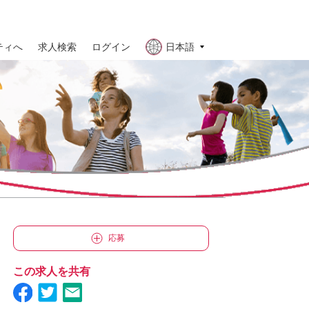
ティへ
求人検索
ログイン
日本語
応募
この求人を共有
Facebookで Lead, Japan Commercial &amp; Medical Affairs Communicati
TwitterでLead, Japan Commercial &amp; Medical Affairs Communica
メールで Lead, Japan Commercial &amp; Medical Affairs C