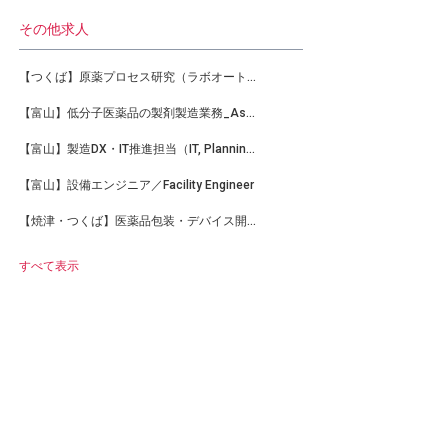
その他求人
【つくば】原薬プロセス研究（ラボオートメーション）サイエンティスト
【富山】低分子医薬品の製剤製造業務_Asc, BioPharma Manufacturing
【富山】製造DX・IT推進担当（IT, Planning&Operation mng. Toyama-TC Bio-Mfg）
【富山】設備エンジニア／Facility Engineer
【焼津・つくば】医薬品包装・デバイス開発担当_Packaging & Device Development Scientist
すべて表示