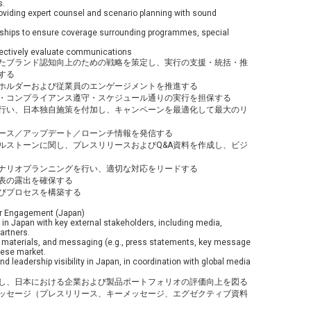
s.
oviding expert counsel and scenario planning with sound
onships to ensure coverage surrounding programmes, special
fectively evaluate communications
たブランド認知向上のための戦略を策定し、実行の支援・統括・推
する
ホルダーおよび従業員のエンゲージメントを推進する
・コンプライアンス遵守・スケジュール通りの実行を担保する
行い、日本独自施策を付加し、キャンペーンを最適化して最大のリ
ース／アップデート／ローンチ情報を発信する
ルストーンに関し、プレスリリースおよびQ&A資料を作成し、ビジ
ナリオプランニングを行い、適切な対応をリードする
表の露出を確保する
びプロセスを構築する
er Engagement (Japan)
n in Japan with key external stakeholders, including media,
artners.
 materials, and messaging (e.g., press statements, key message
nese market.
nd leadership visibility in Japan, in coordination with global media
し、日本における企業および製品ポートフォリオの評価向上を図る
ッセージ（プレスリリース、キーメッセージ、エグゼクティブ資料