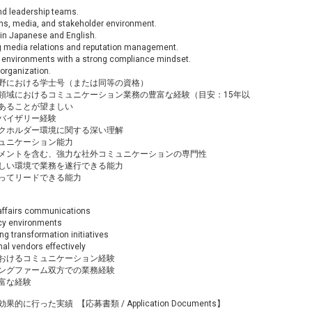
nd leadership teams.
s, media, and stakeholder environment.
 in Japanese and English.
g media relations and reputation management.
ed environments with a strong compliance mindset.
 organization.
野における学士号（または同等の資格）
領域におけるコミュニケーション業務の豊富な経験（目安：15年以
あることが望ましい
バイザリー経験
クホルダー環境に関する深い理解
ュニケーション能力
メントを含む、強力な社外コミュニケーションの専門性
しい環境で業務を遂行できる能力
もってリードできる能力
affairs communications
cy environments
 transformation initiatives
al vendors effectively
おけるコミュニケーション経験
ングファーム双方での業務経験
富な経験
た実績 【応募書類 / Application Documents】