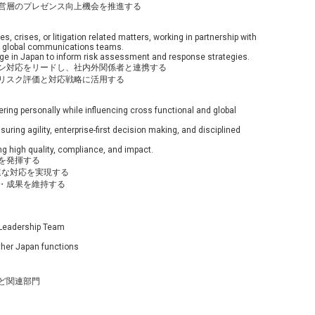
経営層のプレゼンス向上機会を推進する
crises, or litigation related matters, working in partnership with
nd global communications teams.
age in Japan to inform risk assessment and response strategies.
ン対応をリードし、社内外関係者と連携する
リスク評価と対応戦略に活用する
vering personally while influencing cross functional and global
ring agility, enterprise-first decision making, and disciplined
ng high quality, compliance, and impact.
を発揮する
速な対応を実現する
ス・成果を維持する
Leadership Team
ther Japan functions
ど関連部門