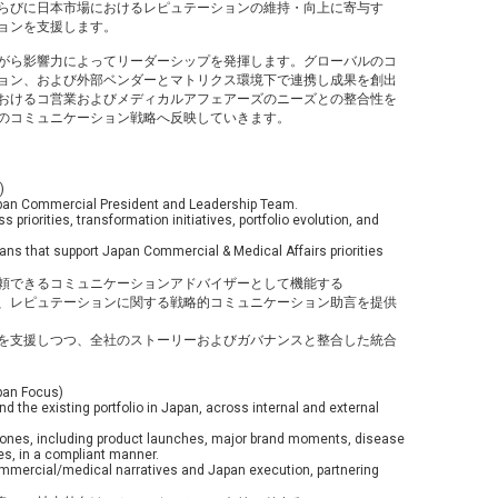
らびに日本市場におけるレピュテーションの維持・向上に寄与す
ョンを支援します。
がら影響力によってリーダーシップを発揮します。グローバルのコ
ョン、および外部ベンダーとマトリクス環境下で連携し成果を創出
おけるコ営業およびメディカルアフェアーズのニーズとの整合性を
のコミュニケーション戦略へ反映していきます。
)
apan Commercial President and Leadership Team.
riorities, transformation initiatives, portfolio evolution, and
ns that support Japan Commercial & Medical Affairs priorities
.
頼できるコミュニケーションアドバイザーとして機能する
、レピュテーションに関する戦略的コミュニケーション助言を提供
を支援しつつ、全社のストーリーおよびガバナンスと整合した統合
pan Focus)
 the existing portfolio in Japan, across internal and external
ones, including product launches, major brand moments, disease
es, in a compliant manner.
mmercial/medical narratives and Japan execution, partnering