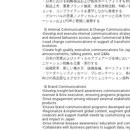
・日本における戦略製品および既存ポートフォリオを対
・製品上市、重要ブランド施策、疾患啓発活動、R&D
ョンを、コンプライアンスを遵守しながら推進する
・グローバルの営業／メディカルメッセージと日本での
ーションおよびCIRと密接に連携する
3) Internal Communications & Change Communicati
•Develop and execute internal communications strategie
and desired behaviors across Japan Commercial & Med
•Lead change communications in support of transforma
evolution.
•Create high quality executive communications for Jap
announcements, talking points, and Q&As.
・日本の営業およびメディカルアフェアーズ全体におい
ニケーション戦略を立案・実行する
・組織変革、新しい働き方、組織改編、ポートフォリオ
・リーダーシップメッセージ、プレゼンテーション、各
向けの高品質なエグゼクティブコミュニケーション資料
4) Brand Communications
•Develop insight-led brand awareness communications 
oversee & drive execution, ensuring programs proposed
•Drive engagement among relevant external stakeholder
products.
•Ensure brand communication programs developed are 
•Regionalize & implement global content, augment global
creation) and support market needs by customizing c
and impact in Japan
•Drive internal disease awareness/ education and 
•Collaborate with business partners to support data, re