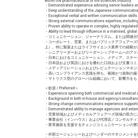
within the pharmaceutical or life sciences industry.
・Demonstrated experience advising senior leaders a
・Deep understanding of the Japanese communication
・Exceptional verbal and written communication skills
・Strong external communications expertise, includin
・Proven ability to operate in complex, highly regulat
・Ability to lead through influence in a matrixed, global
・コミュニケーション、ジャーナリズム、または関連分
・コーポレート、営業、またはパブリックアフェアーズ
上）。特に製薬またはライフサイエンス業界での経験が
・シニアリーダーおよびリーダーシップチームへのアド
・日本におけるコミュニケーション、メディア、ステー
・日本語および英語における優れた口頭および文書コミ
・メディアリレーションおよびレピュテーションマネジ
・高いコンプライアンス意識を持ち、複雑かつ規制の厳
・マトリクス型のグローバル組織において、影響力を
＜歓迎 / Preferred＞
・Experience spanning both commercial and medical 
・Background in both in-house and agency/consultan
・Strong change communications experience supporting
・Demonstrated ability to manage agencies and extern
・営業領域およびメディカルアフェアーズ領域の双方に
・事業会社（インハウス）および代理店／コンサルティ
・変革施策を支援するチェンジコミュニケーションの豊
・外部エージェンシーおよびベンダーのマネジメントを効果的に行っ