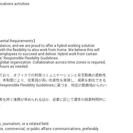
cations activities
ental Requirements】
lance, and we are proud to offer a hybrid working solution
ith the flexibility to also work from home. We believe this will
 employees to succeed and deliver. Hybrid work from certain
 Responsible Flexibility Guidelines.
 global organization. Collaboration across time zones is required,
s hours as needed.
ており、オフィスでの対面コミュニケーションと在宅勤務の柔軟性
。本制度により、従業員が高い生産性を発揮し、成果を創出できる
ble Flexibility Guidelinesに基づき、特定の勤務地からのハ
差を跨ぐ連携が求められるほか、必要に応じて通常の就業時間外に
。
journalism, or a related field.
te, commercial, or public affairs communications, preferably