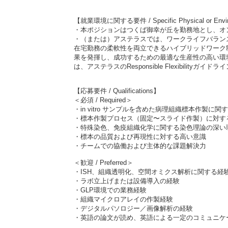
【就業環境に関する要件 / Specific Physical or Enviro
・本ポジションはつくば御幸が丘を勤務地とし、オ
・（または）アステラスでは、ワークライフバラン
在宅勤務の柔軟性を両立できるハイブリッドワーク
果を発揮し、成功するための最適な生産性の高い環
は、アステラスのResponsible Flexibili
【応募要件 / Qualifications】
＜必須 /
Required
＞
・in vitro サンプルを含めた病理組織標本作製に
・標本作製プロセス（固定〜スライド作製）に対す
・特殊染色、免疫組織化学に関する染色理論の深い
・標本の品質および再現性に対する高い意識
・チームでの協働および主体的な課題解決力
＜歓迎 /
Preferred
＞
・ISH、組織透明化、空間オミクス解析に関する経
・ラボ立上げまたは設備導入の経験
・GLP環境での業務経験
・組織マイクロアレイの作製経験
・デジタルパソロジー／画像解析の経験
・英語の論文が読め、英語による一定のコミュニケ