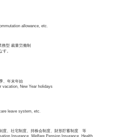
ommutation allowance, etc.
専門業務型 裁量労働制
なす。
季、年末年始
 vacation, New Year holidays
care leave system, etc.
制度、社宅制度、持株会制度、財形貯蓄制度 等
ation Insurance, Welfare Pension Insurance, Health