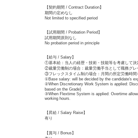
【契約期間 / Contract Duration】
期間の定めなし
Not limited to specified period
【試用期間 / Probation Period】
試用期間原則なし
No probation period in principle
【給与 / Salary】
①基本給：当人の経歴・技術・技能等を考慮して決
②裁量労働制の場合：裁量労働手当として職務グレードに応
③フレックスタイム制の場合：月間の所定労働時間
①Base salary: will be decided by the candidate's expe
②When Discretionary Work System is applied: Discr
based on the Grade)
③When Flextime System is applied: Overtime allowan
working hours.
【昇給 / Salary Raise】
有り
【賞与 / Bonus】