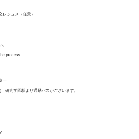
文レジュメ（任意）
い。
the process.
ター
) 研究学園駅より通勤バスがございます。
ty