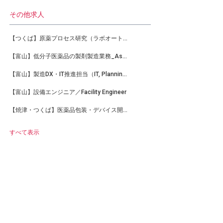
その他求人
【つくば】原薬プロセス研究（ラボオートメーション）サイエンティスト
【富山】低分子医薬品の製剤製造業務_Asc, BioPharma Manufacturing
【富山】製造DX・IT推進担当（IT, Planning&Operation mng. Toyama-TC Bio-Mfg）
【富山】設備エンジニア／Facility Engineer
【焼津・つくば】医薬品包装・デバイス開発担当_Packaging & Device Development Scientist
すべて表示