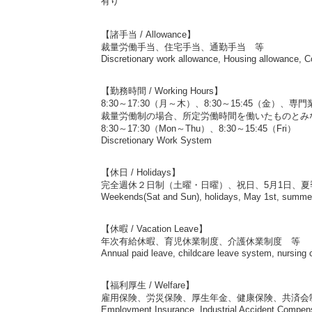
有り
【諸手当 / Allowance】
裁量労働手当、住宅手当、通勤手当 等
Discretionary work allowance, Housing allowance, C
【勤務時間 / Working Hours】
8:30～17:30（月～木）、8:30～15:45（金）、
裁量労働制の場合、所定労働時間を働いたものとみ
8:30～17:30（Mon～Thu）、8:30～15:45（Fri）
Discretionary Work System
【休日 / Holidays】
完全週休２日制（土曜・日曜）、祝日、5月1日、夏
Weekends(Sat and Sun), holidays, May 1st, summer
【休暇 / Vacation Leave】
年次有給休暇、育児休業制度、介護休業制度 等
Annual paid leave, childcare leave system, nursing 
【福利厚生 / Welfare】
雇用保険、労災保険、厚生年金、健康保険、共済会
Employment Insurance, Industrial Accident Compens