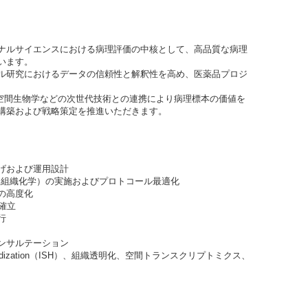
ナルサイエンスにおける病理評価の中核として、高品質な病理
います。
ル研究におけるデータの信頼性と解釈性を高め、医薬品プロジ
ystems）や空間生物学などの次世代技術との連携により病理標本の価値を
構築および戦略策定を推進いただきます。
げおよび運用設計
疫組織化学）の実施およびプロトコール最適化
の高度化
確立
行
ンサルテーション
ridization（ISH）、組織透明化、空間トランスクリプトミクス、