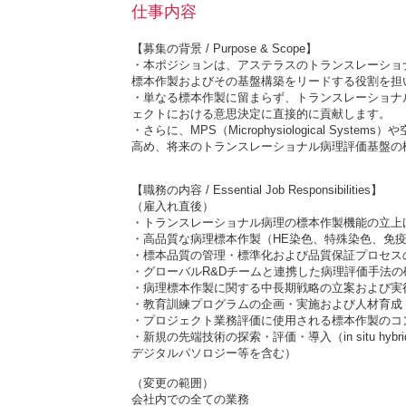
仕事内容
【募集の背景 / Purpose & Scope】
・本ポジションは、アステラスのトランスレーショ
標本作製およびその基盤構築をリードする役割を担
・単なる標本作製に留まらず、トランスレーショナ
ェクトにおける意思決定に直接的に貢献します。
・さらに、MPS（Microphysiological S
高め、将来のトランスレーショナル病理評価基盤の
【職務の内容 / Essential Job Responsibilities】
（雇入れ直後）
・トランスレーショナル病理の標本作製機能の立上
・高品質な病理標本作製（HE染色、特殊染色、免
・標本品質の管理・標準化および品質保証プロセス
・グローバルR&Dチームと連携した病理評価手法の
・病理標本作製に関する中長期戦略の立案および実
・教育訓練プログラムの企画・実施および人材育成
・プロジェクト業務評価に使用される標本作製のコ
・新規の先端技術の探索・評価・導入（in situ hyb
デジタルパソロジー等を含む）
（変更の範囲）
会社内での全ての業務