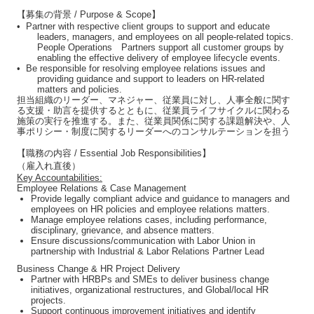
【募集の背景 / Purpose & Scope】
•
Partner with respective client groups to support and educate
leaders, managers, and employees on all people-related topics.
People Operations Partners support all customer groups by
enabling the effective delivery of employee lifecycle events.
•
Be responsible for resolving employee relations issues and
providing guidance and support to leaders on HR-related
matters and policies.
担当組織のリーダー、マネジャー、従業員に対し、人事全般に関す
る支援・助言を提供するとともに、従業員ライフサイクルに関わる
施策の実行を推進する。また、従業員関係に関する課題解決や、人
事ポリシー・制度に関するリーダーへのコンサルテーションを担う
【職務の内容 / Essential Job Responsibilities】
（雇入れ直後）
Key Accountabilities:
Employee Relations & Case Management
Provide legally compliant advice and guidance to managers and
employees on HR policies and employee relations matters.
Manage employee relations cases, including performance,
disciplinary, grievance, and absence matters.
Ensure discussions/communication with Labor Union in
partnership with Industrial & Labor Relations Partner Lead
Business Change & HR Project Delivery
Partner with HRBPs and SMEs to deliver business change
initiatives, organizational restructures, and
Global/
local HR
projects.
Support continuous improvement initiatives and identify