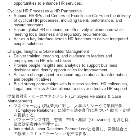
opportunities to enhance HR services.
Cyclical HR Processes & HR Partnership
Support HRBPs and Centers of Excellence (CoEs) in the delivery
of cyclical HR processes, including talent, performance, and
reward programs.
Ensure global HR solutions are effectively implemented while
meeting local business and regulatory requirements.
Act as a key interface across HR functions to deliver integrated
people solutions.
Change, Insights & Stakeholder Management
Deliver training, coaching, and guidance to leaders and
employees on HR-related topics.
Provide people insights and analytics to support business
decisions and identify opportunities for improvement.
Act as a change agent to support organizational transformation
and people initiatives.
Build strong partnerships with business leaders, HR colleagues,
Legal, and Ethics & Compliance to deliver effective HR support.
従業員対応・ケースマネジメント
(Employee Relations & Case
Management)
マネジャーおよび従業員に対し、人事ポリシーや従業員関係
（
Employee Relations
）に関する法令遵守に基づいた助言・支援
を提供する。
パフォーマンス課題、懲戒、苦情・相談（
Grievance
）を含む従
業員対応案件を管理する。
Industrial & Labor Relations Partner Lead
と連携し、労働組合と
の協議・コミュニケーションを推進する。