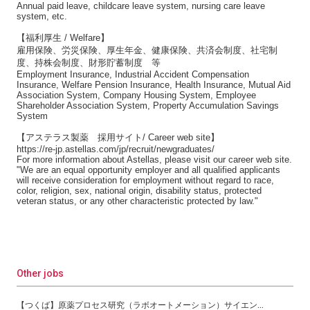
Annual paid leave, childcare leave system, nursing care leave
system, etc.
【福利厚生 / Welfare】
雇用保険、労災保険、厚生年金、健康保険、共済会制度、社宅制
度、持株会制度、財形貯蓄制度 等
Employment Insurance, Industrial Accident Compensation
Insurance, Welfare Pension Insurance, Health Insurance, Mutual Aid
Association System, Company Housing System, Employee
Shareholder Association System, Property Accumulation Savings
System
【アステラス製薬 採用サイト/ Career web site】
https://re-jp.astellas.com/jp/recruit/newgraduates/
For more information about Astellas, please visit our career web site.
"We are an equal opportunity employer and all qualified applicants
will receive consideration for employment without regard to race,
color, religion, sex, national origin, disability status, protected
veteran status, or any other characteristic protected by law."
Other jobs
【つくば】原薬プロセス研究（ラボオートメーション）サイエンティスト