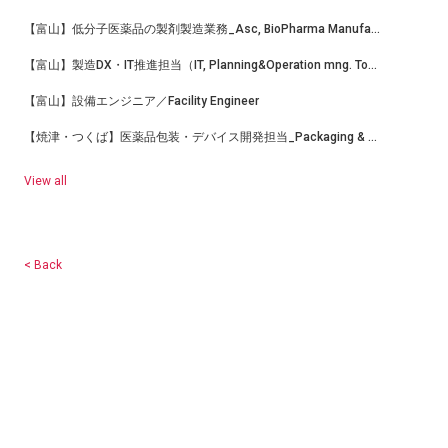
【富山】低分子医薬品の製剤製造業務_Asc, BioPharma Manufacturing
【富山】製造DX・IT推進担当（IT, Planning&Operation mng. Toyama-TC Bio-Mfg）
【富山】設備エンジニア／Facility Engineer
【焼津・つくば】医薬品包装・デバイス開発担当_Packaging & Device Development Scientist
View all
< Back