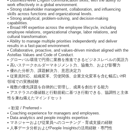
• Business-level English communication skills, with the ability to
work effectively in a global environment.
• Strong stakeholder management, collaboration, and influencing
skills across functions and organizational levels.
• Strong analytical, problem-solving, and decision-making
capabilities.
• Broad HR expertise across the employee lifecycle, including
employee relations, organizational change, labor relations, and
cultural transformation.
• Ability to manage multiple priorities independently and deliver
results in a fast-paced environment.
• Collaborative, proactive, and values-driven mindset aligned with the
Astellas Values and Code of Conduct.
• グローバル環境で円滑に業務を推進できるビジネスレベルの英語力
• 高いステークホルダーマネジメント力、協働力、および影響力
• 優れた分析力、課題解決力、意思決定力
• 従業員対応、組織変革、労使関係、企業文化変革を含む幅広いHR
領域での実務経験
• 複数の優先課題を自律的に管理し、成果を創出する能力
• アステラスの価値観と行動規範に基づき行動できる、協調性と主体
性を兼ね備えたマインドセット
＜歓迎 / Preferred＞
• Coaching experience for managers and employees.
• Data analytics and people insights expertise.
• マネジャーおよび従業員へのコーチング・育成支援の経験
• 人事データ分析およびPeople Insightsの活用経験・専門性