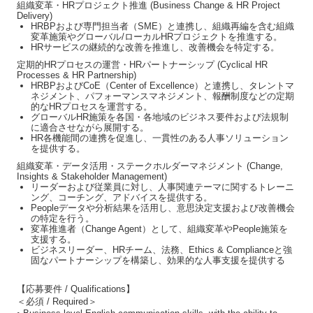
組織変革・
HR
プロジェクト推進
(Business Change & HR Project
Delivery)
HRBP
および専門担当者（
SME
）と連携し、組織再編を含む組織
変革施策やグローバル
/
ローカル
HR
プロジェクトを推進する。
HR
サービスの継続的な改善を推進し、改善機会を特定する。
定期的
HR
プロセスの運営・
HR
パートナーシップ
(Cyclical HR
Processes & HR Partnership)
HRBP
および
CoE
（
Center of Excellence
）と連携し、タレントマ
ネジメント、パフォーマンスマネジメント、報酬制度などの定期
的な
HR
プロセスを運営する。
グローバル
HR
施策を各国・各地域のビジネス要件および法規制
に適合させながら展開する。
HR
各機能間の連携を促進し、一貫性のある人事ソリューション
を提供する。
組織変革・データ活用・ステークホルダーマネジメント
(Change,
Insights & Stakeholder Management)
リーダーおよび従業員に対し、人事関連テーマに関するトレーニ
ング、コーチング、アドバイスを提供する。
People
データや分析結果を活用し、意思決定支援および改善機会
の特定を行う。
変革推進者（
Change Agent
）として、組織変革や
People
施策を
支援する。
ビジネスリーダー、
HR
チーム、法務、
Ethics & Compliance
と強
固なパートナーシップを構築し、効果的な人事支援を提供する
【応募要件 / Qualifications】
＜必須 / Required＞