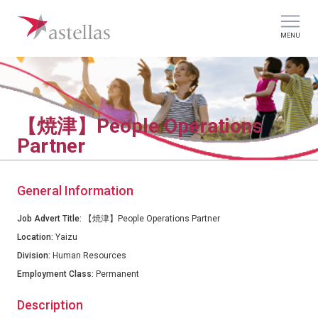
MENU
【焼津】People Operations
Partner
General Information
Job Advert Title:
【焼津】People Operations Partner
Location:
Yaizu
Division:
Human Resources
Employment Class:
Permanent
Description