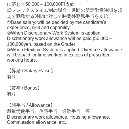
に応じて50,000～100,000円支給
③フレックスタイム制の場合：月間の所定労働時間を超
えて勤務する時間に対して時間外勤務手当を支給
①Base salary: will be decided by the candidate's
experience, skill and capability.
②When Discretionary Work System is applied:
Discretionary work allowance will be paid.(50,000～
100,000yen, based on the Grade)
③When Flextime System is applied: Overtime allowance
will be paid for time worked in excess of prescribed
working hours.
【昇給 / Salary Raise】
有り
【賞与 / Bonus】
有り
【諸手当 / Allowance】
裁量労働手当、住宅手当、通勤手当 等
Discretionary work allowance, Housing allowance,
Commutation allowance, etc.