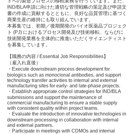
トへの製造プロセスの移転業務を行っています。また、
IND/BLA申請に向けた適切な管理戦略の策定及び申請文
書の作成に貢献するとともに、良好な品質管理に基づく
商業生産の維持にも取り組んでいます。
本募集では、初期／後期開発のバイオ医薬品プロジェク
ト (PJ) におけるプロセス開発及び技術移転、ならびに
技術開発業務を主体的に推進いただくサイエンティスト
を募集しています。
【職務の内容 / Essential Job Responsibilities】
（雇入れ直後）
・Execute downstream process development for
biologics such as monoclonal antibodies, and support
technology transfer activities to internal and external
manufacturing sites for early- and late-phase projects.
・Establish appropriate control strategies for IND/BLA
submissions and support the maintenance of
commercial manufacturing to ensure a stable supply
with consistent quality within project teams.
・Evaluate the introduction of innovative technologies in
downstream processing in collaboration with internal
and external partners.
・Participate in meetings with CDMOs and internal