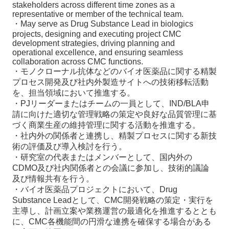
stakeholders across different time zones as a
representative or member of the technical team.
・May serve as Drug Substance Lead in biologics
projects, designing and executing project CMC
development strategies, driving planning and
operational excellence, and ensuring seamless
collaboration across CMC functions.
・モノクローナル抗体などのバイオ医薬品に関する精製
プロセス開発及び社内外製造サイトへの技術移転活動
を、担当領域において推進する。
・PJリーダーまたはチームの一員として、IND/BLA申
請に向けた適切な管理戦略の策定や良好な品質管理に基
づく商業生産の維持管理に関する活動を推進する。
・社内外の関係者と連携し、精製プロセスに関する新技
術の評価及び導入検討を行う。
・研究室の代表またはメンバーとして、国内外の
CDMO及び社内関係者との会議に参加し、技術的議論
及び情報共有を行う。
・バイオ医薬品プロジェクトにおいて、Drug
Substance Leadとして、CMC開発戦略の策定・実行を
主導し、計画立案や業務運営の最適化を推進するととも
に、CMC各機能間の円滑な連携を確保する場合がある