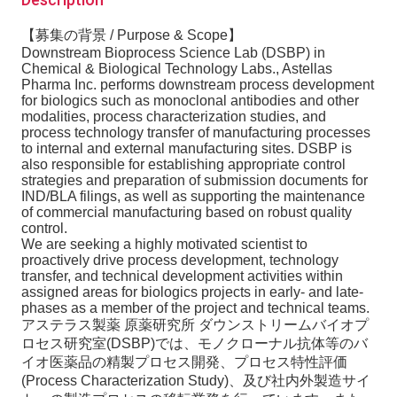
【募集の背景 / Purpose & Scope】
Downstream Bioprocess Science Lab (DSBP) in
Chemical & Biological Technology Labs., Astellas
Pharma Inc. performs downstream process development
for biologics such as monoclonal antibodies and other
modalities, process characterization studies, and
process technology transfer of manufacturing processes
to internal and external manufacturing sites. DSBP is
also responsible for establishing appropriate control
strategies and preparation of submission documents for
IND/BLA filings, as well as supporting the maintenance
of commercial manufacturing based on robust quality
control.
We are seeking a highly motivated scientist to
proactively drive process development, technology
transfer, and technical development activities within
assigned areas for biologics projects in early- and late-
phases as a member of the project and technical teams.
アステラス製薬 原薬研究所 ダウンストリームバイオプ
ロセス研究室(DSBP)では、モノクローナル抗体等のバ
イオ医薬品の精製プロセス開発、プロセス特性評価
(Process Characterization Study)、及び社内外製造サイ