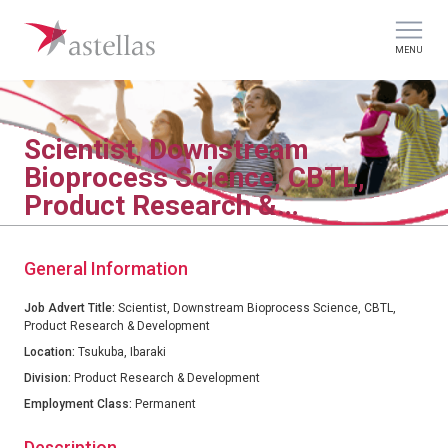
MENU
Scientist, Downstream
Bioprocess Science, CBTL,
Product Research &
Development
General Information
Job Advert Title:
Scientist, Downstream Bioprocess Science, CBTL,
Product Research & Development
Location:
Tsukuba, Ibaraki
Division:
Product Research & Development
Employment Class:
Permanent
Description