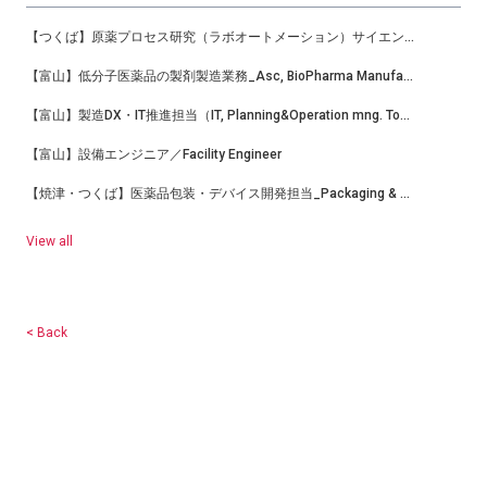
【つくば】原薬プロセス研究（ラボオートメーション）サイエンティスト
【富山】低分子医薬品の製剤製造業務_Asc, BioPharma Manufacturing
【富山】製造DX・IT推進担当（IT, Planning&Operation mng. Toyama-TC Bio-Mfg）
【富山】設備エンジニア／Facility Engineer
【焼津・つくば】医薬品包装・デバイス開発担当_Packaging & Device Development Scientist
View all
< Back